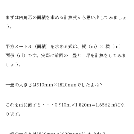
まずは四角形の面積を求める計算式から思い出してみましょ
う。
プライバシーポリシー
｜
サイトマップ
｜
トップページ
平方メートル（面積）を求める式は、縦（m）× 横（m）＝
©speaks-test.
面積（㎡）です。実際に前回の一畳と一坪を計算をしてみま
しょう。
一畳の大きさは910mm×1820mmでしたよね？
これを㎡に直すと・・・0.910m×1.820m＝1.6562 ㎡にな
ります。
一坪の大きさは1820mm×1820mmでしたよね？