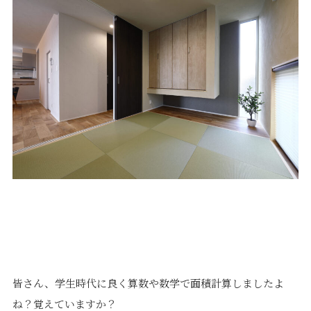
価格について
建築実例・お客様イン
タビュー
価格・プラン
間取りプラン集
Topics
About
お知らせ
会社概要
土地情報
企業理念・トップメッ
コラム
セージ
スタッフブログ
スタッフ紹介
吉田のブログ
Q&A
Other
Contact
リフォーム
来場予約
皆さん、学生時代に良く算数や数学で面積計算しましたよ
採用情報
カタログ請求
オーダー家具
ご紹介キャンペーン
ね？覚えていますか？