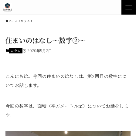
ホーム
コラム
住まいのはなし～数字②～
コラム
2020年5月2日
こんにちは。今回の住まいのはなしは、第2回目の数字につ
いてお話します。
Concept
Product
今回の数字は、面積（平方メートル㎡）についてお話をしま
す。
Speaksの家づくり
イベント・見学会
性能について
展示場・モデルハウス
素材について
商品ラインナップ