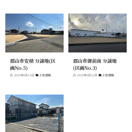
価格について
建築実例・お客様イン
タビュー
価格・プラン
間取りプラン集
Topics
About
お知らせ
会社概要
土地情報
企業理念・トップメッ
郡山市安積 分譲地(区
郡山市御前南 分譲地
コラム
セージ
画No.5)
(区画No.3)
スタッフブログ
スタッフ紹介
2025年6月13日
土地情報
2025年6月12日
土地情報
吉田のブログ
Q&A
Other
Contact
リフォーム
来場予約
採用情報
カタログ請求
オーダー家具
ご紹介キャンペーン