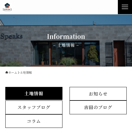
Information
– 土地情報 –
ホーム
土地情報
土地情報
お知らせ
Concept
Product
スタッフブログ
吉田のブログ
Speaksの家づくり
イベント・見学会
コラム
性能について
展示場・モデルハウス
素材について
商品ラインナップ