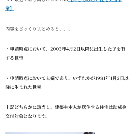
価格について
建築実例・お客様イン
業】
タビュー
価格・プラン
間取りプラン集
内容をざっくりまとめると、、、
Topics
About
・申請時点において、2003年4月2日以降に出生した子を有
お知らせ
会社概要
する世帯
土地情報
企業理念・トップメッ
コラム
セージ
スタッフブログ
スタッフ紹介
・申請時点において夫婦であり、いずれかが1981年4月2日以
吉田のブログ
降に生まれた世帯
Q&A
Other
Contact
上記どちらかに該当し、建築主本人が居住する住宅は助成金
交付対象となります。
リフォーム
来場予約
採用情報
カタログ請求
オーダー家具
ご紹介キャンペーン