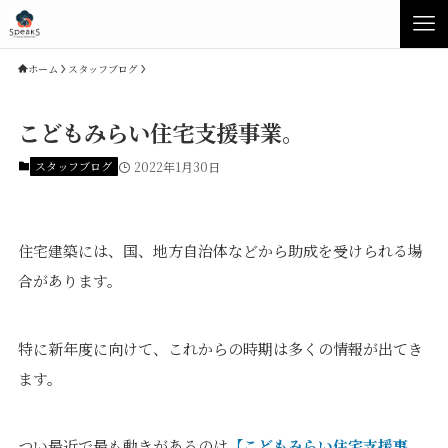
ホーム
スタッフブログ
こどもみらい住宅支援事業。
スタッフブログ
2022年1月30日
住宅建築には、国、地方自治体などから助成を受けられる場
合があります。
Concept
Product
特に新年度に向けて、これからの時期は多くの情報が出てき
ます。
Speaksの家づくり
イベント・見学会
性能について
展示場・モデルハウス
素材について
商品ラインナップ
つい最近で最も動きがあるのは
【こどもみらい住宅支援事