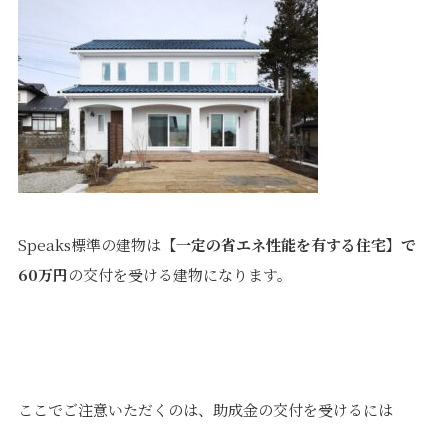
プライバシーポリシー
｜
サイトマップ
｜
トップページ
©speaks-test.
Speaks標準の建物は
【一定の省エネ性能を有する住宅】で
60万円
の交付を受ける建物になります。
ここでご注意いただくのは、助成金の交付を受けるには