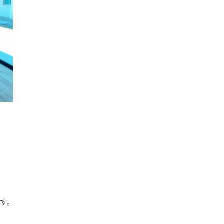
。
ます。