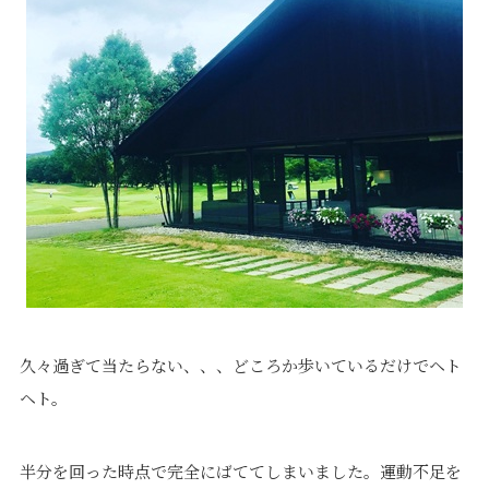
プライバシーポリシー
｜
サイトマップ
｜
トップページ
©speaks-test.
久々過ぎて当たらない、、、どころか歩いているだけでヘト
ヘト。
半分を回った時点で完全にばててしまいました。運動不足を