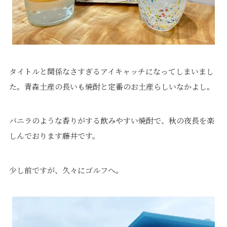
価格について
建築実例・お客様イン
タビュー
価格・プラン
間取りプラン集
Topics
About
タイトルと関係なさすぎるアイキャッチになってしまいまし
た。青森土産の長いも焼酎と定番のお土産らしいなかよし。
お知らせ
会社概要
土地情報
企業理念・トップメッ
コラム
セージ
バニラのような香りがする飲みやすい焼酎で、秋の夜長を楽
スタッフブログ
スタッフ紹介
しんでおります藤井です。
吉田のブログ
Q&A
Other
Contact
少し前ですが、久々にゴルフへ。
リフォーム
来場予約
採用情報
カタログ請求
オーダー家具
ご紹介キャンペーン