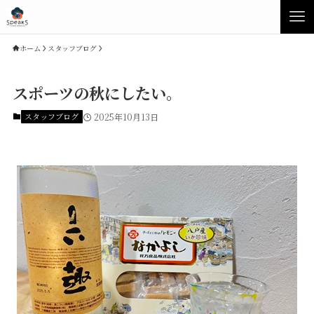
ホーム
スタッフブログ
スポーツの秋にしたい。
スタッフブログ
2025年10月13日
Concept
Product
Speaksの家づくり
イベント・見学会
性能について
展示場・モデルハウス
素材について
商品ラインナップ