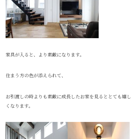
価格について
建築実例・お客様イン
タビュー
価格・プラン
間取りプラン集
Topics
About
家具が入ると、より素敵になります。
お知らせ
会社概要
土地情報
企業理念・トップメッ
コラム
セージ
住まう方の色が添えられて、
スタッフブログ
スタッフ紹介
吉田のブログ
Q&A
お引渡しの時よりも素敵に成長したお家を見るととても嬉し
Other
Contact
くなります。
リフォーム
来場予約
採用情報
カタログ請求
オーダー家具
ご紹介キャンペーン