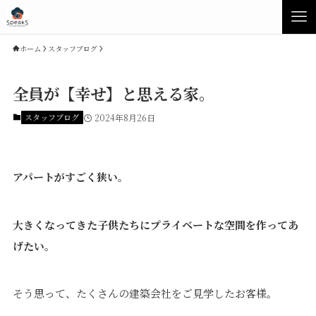
ホーム
スタッフブログ
全員が【幸せ】と思える家。
スタッフブログ
2024年8月26日
アパートがすごく狭い
。
大きくなってきた子供たちにプライベートな空間を作ってあ
Concept
Product
げたい
。
Speaksの家づくり
イベント・見学会
そう思って、たくさんの建築会社をご見学したお客様。
性能について
展示場・モデルハウス
素材について
商品ラインナップ