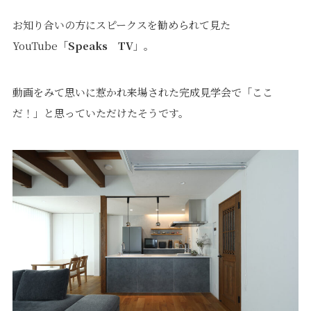
価格について
建築実例・お客様イン
お知り合いの方にスピークスを勧められて見た
タビュー
価格・プラン
YouTube「
Speaks TV
」。
間取りプラン集
Topics
About
動画をみて思いに惹かれ来場された完成見学会で「ここ
だ！」と思っていただけたそうです。
お知らせ
会社概要
土地情報
企業理念・トップメッ
コラム
セージ
スタッフブログ
スタッフ紹介
吉田のブログ
Q&A
Other
Contact
リフォーム
来場予約
採用情報
カタログ請求
オーダー家具
ご紹介キャンペーン