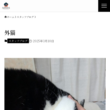
ホーム
スタッフブログ
外猫
スタッフブログ
2025年3月10日
Concept
Product
Speaksの家づくり
イベント・見学会
性能について
展示場・モデルハウス
素材について
商品ラインナップ