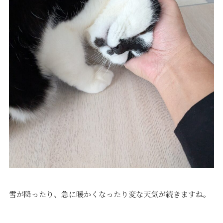
価格について
建築実例・お客様イン
タビュー
価格・プラン
間取りプラン集
Topics
About
お知らせ
会社概要
土地情報
企業理念・トップメッ
コラム
セージ
スタッフブログ
スタッフ紹介
吉田のブログ
Q&A
Other
Contact
雪が降ったり、急に暖かくなったり変な天気が続きますね。
リフォーム
来場予約
採用情報
カタログ請求
オーダー家具
ご紹介キャンペーン