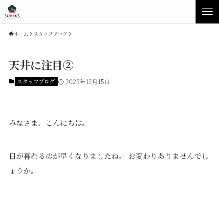
ホーム
スタッフブログ
天井に注目②
スタッフブログ
2023年12月15日
みなさま、こんにちは。
日が暮れるのが早くなりましたね。 お変わりありませんでし
Concept
Product
ょうか。
Speaksの家づくり
イベント・見学会
性能について
展示場・モデルハウス
素材について
商品ラインナップ