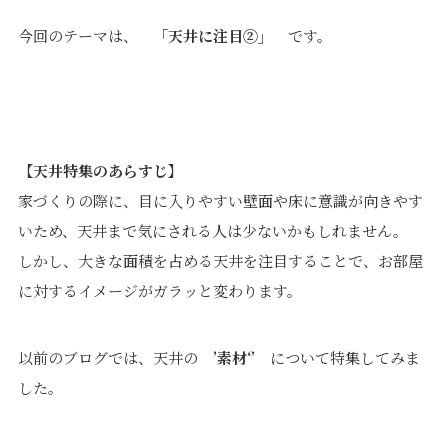
価格について
建築実例・お客様イン
今回のテーマは、
「天井に注目②」
です。
タビュー
価格・プラン
間取りプラン集
Topics
About
【天井特集のあらすじ】
お知らせ
会社概要
家づくりの際に、目に入りやすい壁面や床に意識が向きやす
土地情報
企業理念・トップメッ
コラム
セージ
いため、天井まで気にされる人は少ないかもしれません。
スタッフブログ
スタッフ紹介
しかし、大きな面積を占める天井を注目することで、お部屋
吉田のブログ
に対するイメージがガラッと変わります。
Q&A
Other
Contact
以前のブログでは、天井の
’素材‘’
について特集してみま
した。
リフォーム
来場予約
採用情報
カタログ請求
オーダー家具
ご紹介キャンペーン