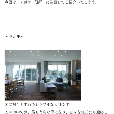
今回は、天井の
’形‘’
に注目してご紹介いたします。
～平天井～
プライバシーポリシー
｜
サイトマップ
｜
トップページ
©speaks-test.
床に対して平行でシンプルな天井です。
天井の中では、最も有名な形になり、どんな様式にも適応し