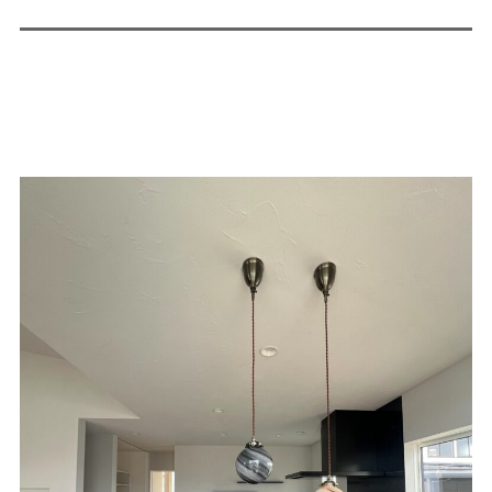
価格について
建築実例・お客様イン
タビュー
価格・プラン
間取りプラン集
Topics
About
お知らせ
会社概要
土地情報
企業理念・トップメッ
コラム
セージ
スタッフブログ
スタッフ紹介
吉田のブログ
Q&A
Other
Contact
リフォーム
来場予約
採用情報
カタログ請求
オーダー家具
ご紹介キャンペーン