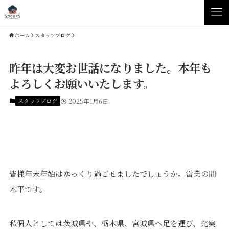
ホーム
スタッフブログ
昨年は大変お世話になりました。本年も
よろしくお願いいたします。
スタッフブログ
2025年1月6日
Concept
Product
皆様年末年始はゆっくり過ごせましたでしょうか。営業の間
木平です。
Speaksの家づくり
イベント・見学会
性能について
展示場・モデルハウス
私個人としては茨城県や、栃木県、宮城県へ足を運び、充実
素材について
商品ラインナップ