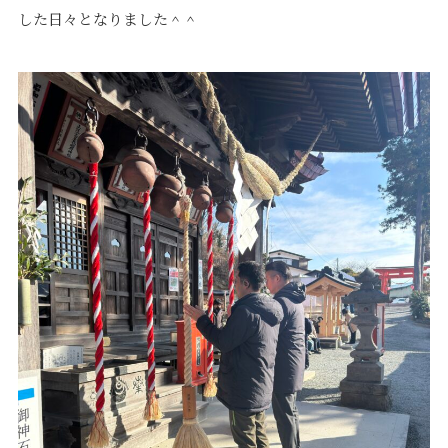
価格について
建築実例・お客様イン
した日々となりました＾＾
タビュー
価格・プラン
間取りプラン集
Topics
About
お知らせ
会社概要
土地情報
企業理念・トップメッ
コラム
セージ
スタッフブログ
スタッフ紹介
吉田のブログ
Q&A
Other
Contact
リフォーム
来場予約
採用情報
カタログ請求
オーダー家具
ご紹介キャンペーン