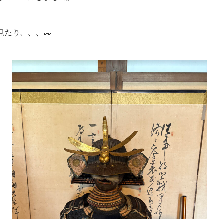
たり、、、👀