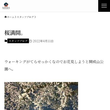
ホーム
スタッフブログ
桜満開。
スタッフブログ
2022年4月11日
ウォーキングがてらせっかくなのでお花見しようと開成山公
園へ。
Concept
Product
Speaksの家づくり
イベント・見学会
性能について
展示場・モデルハウス
素材について
商品ラインナップ