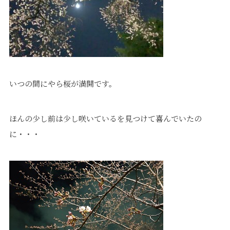
価格について
建築実例・お客様イン
タビュー
価格・プラン
間取りプラン集
Topics
About
いつの間にやら桜が満開です。
お知らせ
会社概要
土地情報
企業理念・トップメッ
コラム
セージ
ほんの少し前は少し咲いているを見つけて喜んでいたの
スタッフブログ
スタッフ紹介
に・・・
吉田のブログ
Q&A
Other
Contact
リフォーム
来場予約
採用情報
カタログ請求
オーダー家具
ご紹介キャンペーン