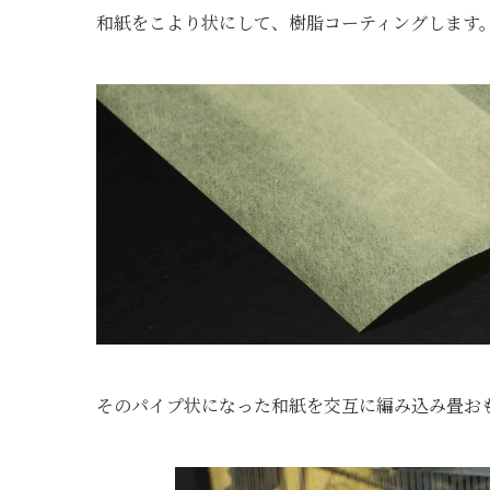
和紙をこより状にして、樹脂コーティングします
そのパイプ状になった和紙を交互に編み込み畳お