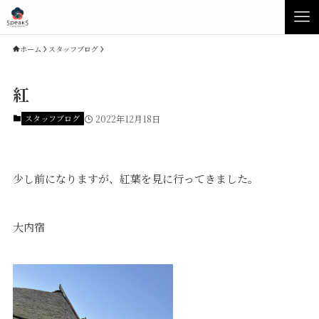
ホーム
スタッフブログ
紅
スタッフブログ
2022年12月18日
少し前になりますが、紅葉を見に行ってきました。
大内宿
Concept
Product
Speaksの家づくり
イベント・見学会
性能について
展示場・モデルハウス
素材について
商品ラインナップ