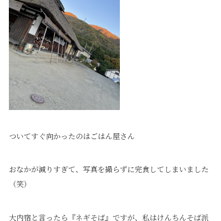
価格について
建築実例・お客様イン
タビュー
価格・プラン
間取りプラン集
Topics
About
お知らせ
会社概要
土地情報
企業理念・トップメッ
コラム
セージ
スタッフブログ
スタッフ紹介
吉田のブログ
ついてすぐ向かったのはごはん屋さん
Q&A
Other
Contact
おなかが減りすぎて、写真を撮らずに完食してしまいました
（笑）
リフォーム
来場予約
採用情報
カタログ請求
オーダー家具
ご紹介キャンペーン
大内宿と言ったら『ネギそば』ですが、私はけんちんそば派