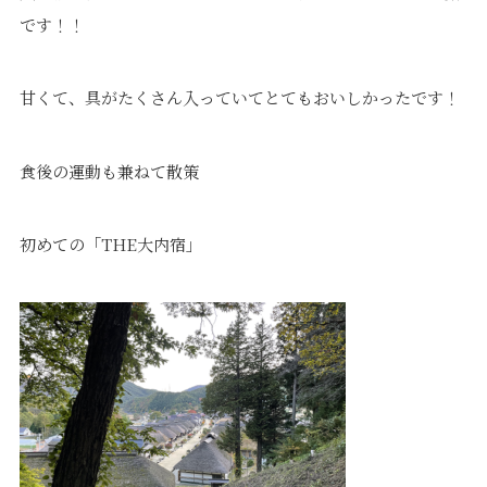
です！！
甘くて、具がたくさん入っていてとてもおいしかったです！
プライバシーポリシー
｜
サイトマップ
｜
トップページ
食後の運動も兼ねて散策
©speaks-test.
初めての「THE大内宿」