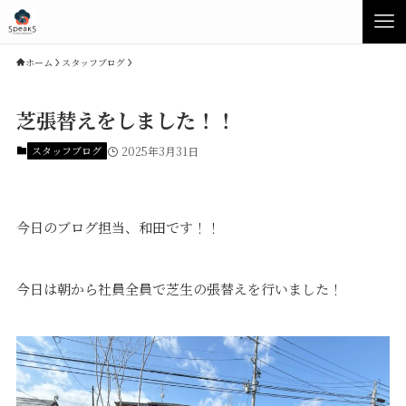
ホーム
スタッフブログ
芝張替えをしました！！
スタッフブログ
2025年3月31日
今日のブログ担当、和田です！！
今日は朝から社員全員で芝生の張替えを行いました！
Concept
Product
Speaksの家づくり
イベント・見学会
性能について
展示場・モデルハウス
素材について
商品ラインナップ