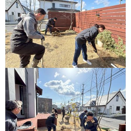
価格について
建築実例・お客様イン
タビュー
価格・プラン
間取りプラン集
Topics
About
お知らせ
会社概要
土地情報
企業理念・トップメッ
コラム
セージ
スタッフブログ
スタッフ紹介
吉田のブログ
Q&A
Other
Contact
リフォーム
来場予約
採用情報
カタログ請求
オーダー家具
ご紹介キャンペーン