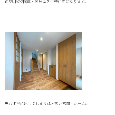
約59坪の2階建・同居型２世帯住宅になります。
価格について
建築実例・お客様イン
タビュー
価格・プラン
間取りプラン集
Topics
About
お知らせ
会社概要
土地情報
企業理念・トップメッ
コラム
セージ
スタッフブログ
スタッフ紹介
吉田のブログ
Q&A
Other
Contact
リフォーム
来場予約
思わず声に出してしまうほど広い玄関・ホール。
採用情報
カタログ請求
オーダー家具
ご紹介キャンペーン