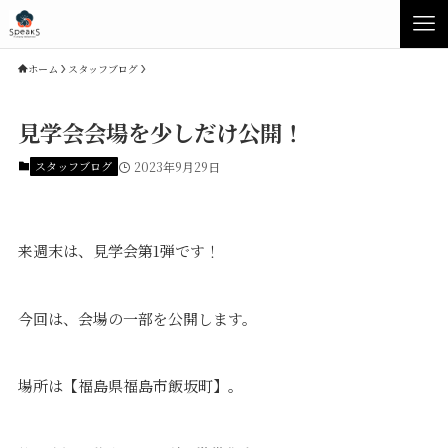
ホーム
スタッフブログ
見学会会場を少しだけ公開！
スタッフブログ
2023年9月29日
来週末は、見学会第1弾です！
今回は、会場の一部を公開します。
Concept
Product
場所は【福島県福島市飯坂町】。
Speaksの家づくり
イベント・見学会
性能について
展示場・モデルハウス
素材について
商品ラインナップ