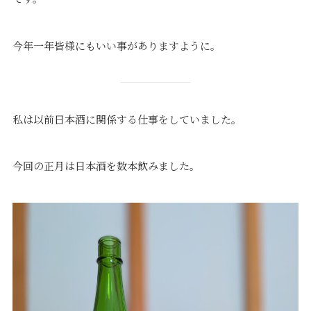
価格について
建築実例・お客様イン
タビュー
価格・プラン
今年一年皆様にもいい事がありますように。
間取りプラン集
Topics
About
私は以前日本酒に関係する仕事をしていました。
お知らせ
会社概要
土地情報
企業理念・トップメッ
コラム
セージ
今回の正月は日本酒を数本飲みました。
スタッフブログ
スタッフ紹介
吉田のブログ
Q&A
Other
Contact
リフォーム
来場予約
採用情報
カタログ請求
オーダー家具
ご紹介キャンペーン