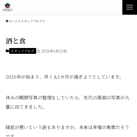
ホーム
スタッフブログ
酒と食
スタッフブログ
2026年1月23日
2026年が始まり、早くも1カ月が過ぎようとしています。
休みの期間写真の整理をしていたら、先代の黒猫の写真が大
Concept
Product
量に出てきました。
Speaksの家づくり
イベント・見学会
縁起が悪いという説もありますが、本来は幸福の象徴だそう
性能について
展示場・モデルハウス
素材について
商品ラインナップ
です。