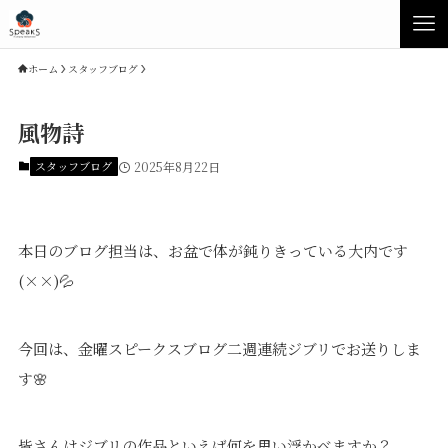
ホーム
スタッフブログ
風物詩
スタッフブログ
2025年8月22日
本日のブログ担当は、お盆で体が鈍りきっている大内です
(××)💦
Concept
Product
今回は、金曜スピークスブログ二週連続ジブリでお送りしま
す🌸
Speaksの家づくり
イベント・見学会
性能について
展示場・モデルハウス
素材について
商品ラインナップ
皆さんはジブリの作品といえば何を思い浮かべますか？