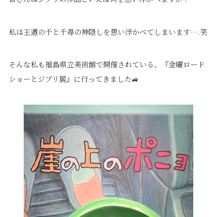
価格について
建築実例・お客様イン
タビュー
価格・プラン
私は王道の千と千尋の神隠しを思い浮かべてしまいます….笑
間取りプラン集
Topics
About
そんな私も福島県立美術館で開催されている、『金曜ロード
ショーとジブリ展』に行ってきました🚙
お知らせ
会社概要
土地情報
企業理念・トップメッ
コラム
セージ
スタッフブログ
スタッフ紹介
吉田のブログ
Q&A
Other
Contact
リフォーム
来場予約
採用情報
カタログ請求
オーダー家具
ご紹介キャンペーン