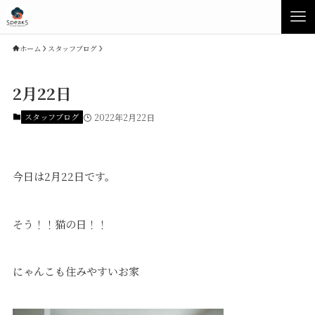
ホーム
スタッフブログ
2月22日
スタッフブログ
2022年2月22日
今日は2月22日です。
そう！！猫の日！！
Concept
Product
にゃんこも住みやすいお家
Speaksの家づくり
イベント・見学会
性能について
展示場・モデルハウス
素材について
商品ラインナップ