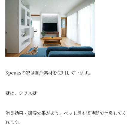
価格について
建築実例・お客様イン
タビュー
価格・プラン
間取りプラン集
Topics
About
お知らせ
会社概要
土地情報
企業理念・トップメッ
コラム
セージ
Speaksの家は自然素材を使用しています。
スタッフブログ
スタッフ紹介
吉田のブログ
Q&A
壁は、シラス壁。
Other
Contact
消臭効果・調湿効果があり、ペット臭も短時間で消臭してく
リフォーム
来場予約
れます。
採用情報
カタログ請求
オーダー家具
ご紹介キャンペーン