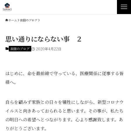
ホーム
吉田のブログ
思い通りにならない事 ２
吉田のブログ
2020年4月22日
はじめに、命を最前線で守っている、医療関係に従事する皆
様へ。
Concept
Product
自らを顧みず家族との日々を犠牲にしながら、新型コロナウ
イルスと向きあっておられると思います。その事が、私たち
Speaksの家づくり
イベント・見学会
の明日への希望へとつながります。心より感謝致します。あ
性能について
展示場・モデルハウス
りがとうございます。
素材について
商品ラインナップ