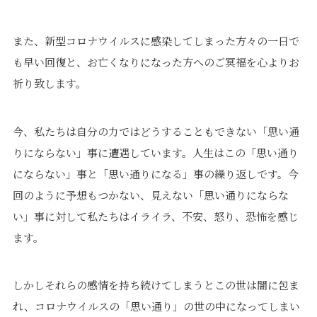
価格について
建築実例・お客様イン
タビュー
また、新型コロナウイルスに感染してしまった方々の一日で
価格・プラン
間取りプラン集
も早い回復と、お亡くなりになった方へのご冥福を心よりお
Topics
About
祈り致します。
お知らせ
会社概要
今、私たちは自分の力ではどうすることもできない「思い通
土地情報
企業理念・トップメッ
りにならない」事に遭遇しています。人生はこの「思い通り
コラム
セージ
にならない」事と「思い通りになる」事の繰り返しです。今
スタッフブログ
スタッフ紹介
吉田のブログ
回のように予想もつかない、見えない「思い通りにならな
Q&A
い」事に対して私たちはイライラ、不安、怒り、恐怖を感じ
Other
Contact
ます。
リフォーム
来場予約
しかしそれらの感情を持ち続けてしまうとこの世は闇に包ま
採用情報
カタログ請求
れ、コロナウイルスの「思い通り」の世の中になってしまい
オーダー家具
ご紹介キャンペーン