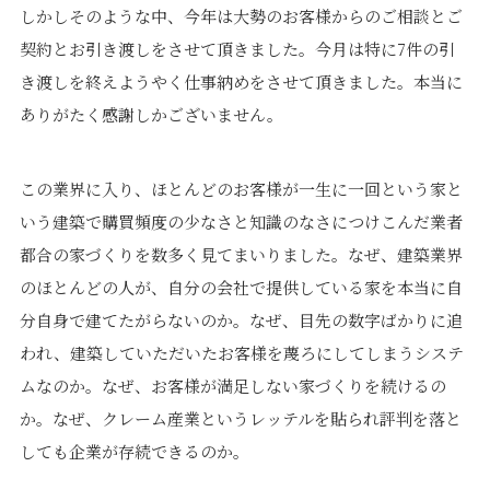
しかしそのような中、今年は大勢のお客様からのご相談とご
契約とお引き渡しをさせて頂きました。今月は特に
7
件の引
き渡しを終えようやく仕事納めをさせて頂き
ました。本当に
ありがたく感謝しかございません。
プライバシーポリシー
｜
サイトマップ
｜
トップページ
この業界に入り、ほとんどのお客様が一生に一回という家と
©speaks-test.
いう建築で購買頻度の少なさと知識のなさにつけこんだ業者
都合の家づくりを数多く見てまいりました。なぜ、建築業界
のほとんどの人が、自分の会社で提供している家を本当に自
分自身で建てたがらないのか。なぜ、目先の数字ばかりに追
われ、建築していただいたお客様を蔑ろにしてしまうシステ
ムなのか。なぜ、お客様が満足しない家づくりを続けるの
か。なぜ、クレーム産業というレッテルを貼られ評判を落と
しても企業が存続できるのか。