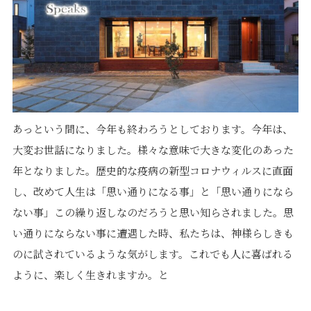
価格について
建築実例・お客様イン
タビュー
価格・プラン
間取りプラン集
Topics
About
お知らせ
会社概要
あっという間に、今年も終わろうとしております。今年は、
土地情報
企業理念・トップメッ
大変お世話になりました。様々な意味で大きな変化のあった
コラム
セージ
年となりました。歴史的な疫病の新型コロナウィルスに直面
スタッフブログ
スタッフ紹介
吉田のブログ
し、改めて人生は「思い通りになる事」と「思い通りになら
Q&A
ない事」この繰り返しなのだろうと思い知らされました。思
Other
Contact
い通りにならない事に遭遇した時、私たちは、神様らしきも
のに試されているような気がします。これでも人に喜ばれる
リフォーム
来場予約
ように、楽しく生きれますか。と
採用情報
カタログ請求
オーダー家具
ご紹介キャンペーン