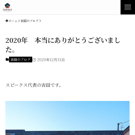
ホーム
吉田のブログ
2020年 本当にありがとうございまし
た。
吉田のブログ
2020年12月31日
スピークス代表の吉田です。
Concept
Product
Speaksの家づくり
イベント・見学会
性能について
展示場・モデルハウス
素材について
商品ラインナップ