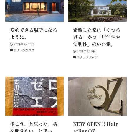
安心できる場所になる
希望した家は「くつろ
ように。
げる」かつ「居住性や
便利性」のいい家。
プライバシーポリシー
｜
サイトマップ
｜
トップページ
2021年3月11日
スタッフブログ
©speaks-test.
2021年3月9日
スタッフブログ
歩こう、と思った。話
NEW OPEN !! Halr
を聞きたい、と思っ
atlier OZ