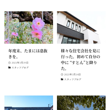
価格について
建築実例・お客様イン
タビュー
価格・プラン
間取りプラン集
Topics
About
お知らせ
会社概要
土地情報
企業理念・トップメッ
年度末、たまには息抜
様々な住宅会社を見に
コラム
セージ
きを。
行った。初めて自分の
スタッフブログ
スタッフ紹介
中に “すとん”と降り
2021年3月19日
吉田のブログ
た。
スタッフブログ
Q&A
2021年3月14日
Other
Contact
スタッフブログ
リフォーム
来場予約
採用情報
カタログ請求
オーダー家具
ご紹介キャンペーン