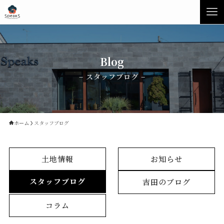
Blog
– スタッフブログ –
ホーム
スタッフブログ
土地情報
お知らせ
Concept
Product
スタッフブログ
吉田のブログ
Speaksの家づくり
イベント・見学会
コラム
性能について
展示場・モデルハウス
素材について
商品ラインナップ