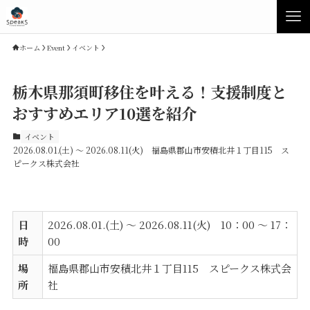
ホーム
Event
イベント
栃木県那須町移住を叶える！支援制度と
おすすめエリア10選を紹介
イベント
2026.08.01.(土) ～ 2026.08.11(火) 福島県郡山市安積北井１丁目115 ス
ピークス株式会社
Concept
Product
日
2026.08.01.(土) ～ 2026.08.11(火) 10：00 ～ 17：
時
00
場
福島県郡山市安積北井１丁目115 スピークス株式会
Speaksの家づくり
イベント・見学会
所
社
性能について
展示場・モデルハウス
素材について
商品ラインナップ