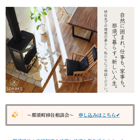
価格について
建築実例・お客様イン
タビュー
価格・プラン
間取りプラン集
Topics
About
お知らせ
会社概要
土地情報
企業理念・トップメッ
コラム
セージ
スタッフブログ
スタッフ紹介
吉田のブログ
Q&A
Other
Contact
～那須町移住相談会～
申し込みはこちら✔
リフォーム
来場予約
採用情報
カタログ請求
オーダー家具
ご紹介キャンペーン