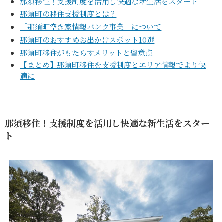
那須移住！支援制度を活用し快適な新生活をスタート
那須町の移住支援制度とは？
「那須町空き家情報バンク事業」について
那須町のおすすめお出かけスポット10選
那須町移住がもたらすメリットと留意点
【まとめ】那須町移住を支援制度とエリア情報でより快
プライバシーポリシー
｜
サイトマップ
｜
トップページ
適に
©speaks-test.
那須移住！支援制度を活用し快適な新生活をスター
ト