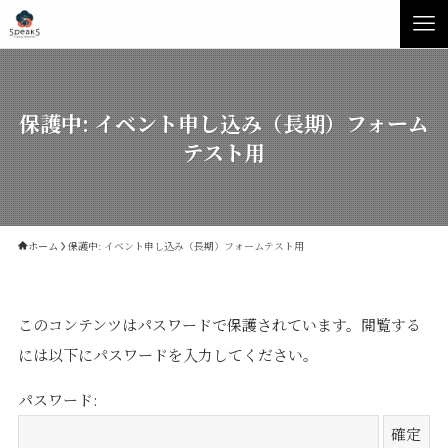
保護中: イベント申し込み（長期）フォーム
テスト用
ホーム
保護中: イベント申し込み（長期）フォームテスト用
Concept
Product
このコンテンツはパスワードで保護されています。閲覧する
には以下にパスワードを入力してください。
Speaksの家づくり
イベント・見学会
パスワード:
性能について
展示場・モデルハウス
素材について
商品ラインナップ