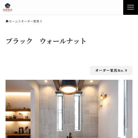
ホーム
オーダー家具
ブラック ウォールナット
オーダー家具No.9
Concept
Product
Speaksの家づくり
イベント・見学会
性能について
展示場・モデルハウス
素材について
商品ラインナップ