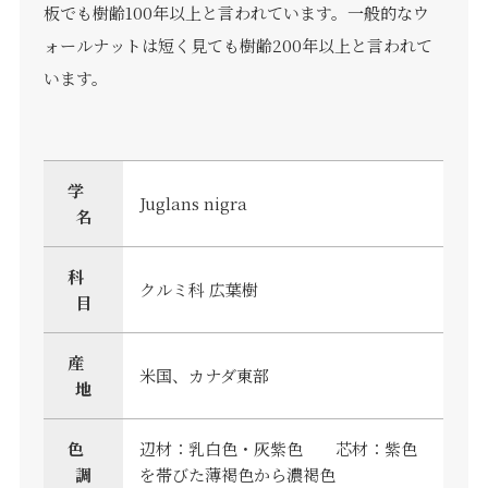
板でも樹齢100年以上と言われています。一般的なウ
ォールナットは短く見ても樹齢200年以上と言われて
います。
学
Juglans nigra
名
科
クルミ科 広葉樹
目
産
米国、カナダ東部
地
色
辺材：乳白色・灰紫色 芯材：紫色
調
を帯びた薄褐色から濃褐色