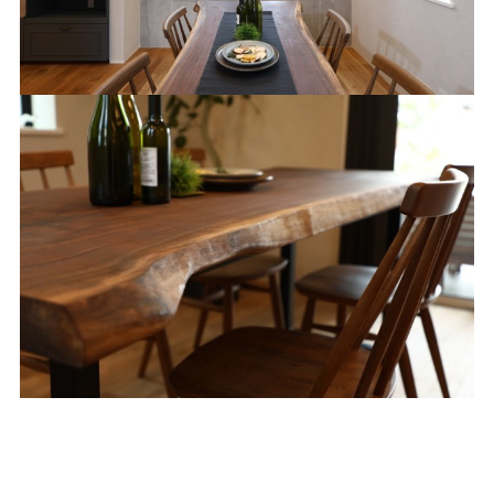
価格について
建築実例・お客様イン
タビュー
価格・プラン
間取りプラン集
Topics
About
お知らせ
会社概要
土地情報
企業理念・トップメッ
コラム
セージ
スタッフブログ
スタッフ紹介
吉田のブログ
Q&A
Other
Contact
リフォーム
来場予約
採用情報
カタログ請求
オーダー家具
ご紹介キャンペーン