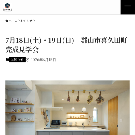
ホーム
お知らせ
7月18日(土)・19日(日) 郡山市喜久田町
完成見学会
お知らせ
2026年6月15日
Concept
Product
Speaksの家づくり
イベント・見学会
性能について
展示場・モデルハウス
素材について
商品ラインナップ