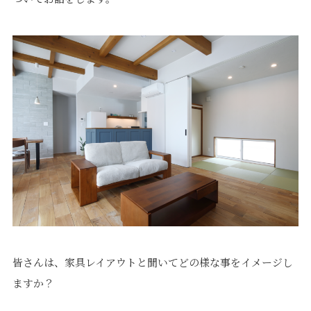
価格について
建築実例・お客様イン
タビュー
価格・プラン
間取りプラン集
Topics
About
お知らせ
会社概要
土地情報
企業理念・トップメッ
コラム
セージ
スタッフブログ
スタッフ紹介
吉田のブログ
Q&A
Other
Contact
皆さんは、家具レイアウトと聞いてどの様な事をイメージし
リフォーム
来場予約
ますか？
採用情報
カタログ請求
オーダー家具
ご紹介キャンペーン