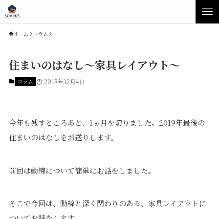
ホーム
コラム
住まいのはなし～家具レイアウト～
コラム
2019年12月4日
今年も残すところあと、1ヵ月を切りました。2019年最後の
住まいのはなしをお送りします。
Concept
Product
前回は動線について簡単にお話をしました。
Speaksの家づくり
イベント・見学会
そこで今回は、動線と深く関わりのある、家具レイアウトに
性能について
展示場・モデルハウス
素材について
商品ラインナップ
ついてお話をします。