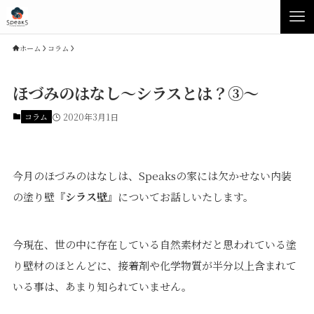
ホーム
コラム
ほづみのはなし～シラスとは？③～
コラム
2020年3月1日
今月のほづみのはなしは、Speaksの家には欠かせない内装
の塗り壁『
シラス壁
』についてお話しいたします。
Concept
Product
今現在、世の中に存在している自然素材だと思われている塗
り壁材のほとんどに、接着剤や化学物質が半分以上含まれて
Speaksの家づくり
イベント・見学会
いる事は、あまり知られていません。
性能について
展示場・モデルハウス
素材について
商品ラインナップ