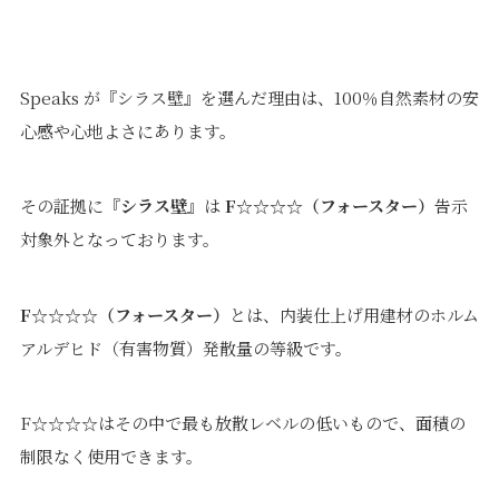
Speaks が『シラス壁』を選んだ理由は、100％自然素材の安
心感や心地よさにあります。
プライバシーポリシー
｜
サイトマップ
｜
トップページ
©speaks-test.
その証拠に『
シラス壁
』は
F☆☆☆☆（フォースター）
告示
対象外となっております。
F☆☆☆☆（フォースター）
とは、内装仕上げ用建材のホルム
アルデヒド（有害物質）発散量の等級です。
F☆☆☆☆はその中で最も放散レベルの低いもので、面積の
制限なく使用できます。