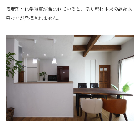
価格について
建築実例・お客様イン
接着剤や化学物質が含まれていると、塗り壁材本来の調湿効
タビュー
果などが発揮されません。
価格・プラン
間取りプラン集
Topics
About
お知らせ
会社概要
土地情報
企業理念・トップメッ
コラム
セージ
スタッフブログ
スタッフ紹介
吉田のブログ
Q&A
Other
Contact
リフォーム
来場予約
採用情報
カタログ請求
オーダー家具
ご紹介キャンペーン