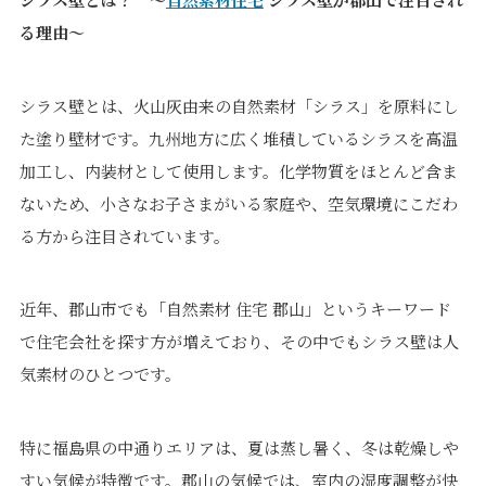
価格について
建築実例・お客様イン
る理由～
タビュー
価格・プラン
間取りプラン集
シラス壁とは、火山灰由来の自然素材「シラス」を原料にし
Topics
About
た塗り壁材です。九州地方に広く堆積しているシラスを高温
加工し、内装材として使用します。化学物質をほとんど含ま
お知らせ
会社概要
ないため、小さなお子さまがいる家庭や、空気環境にこだわ
土地情報
企業理念・トップメッ
る方から注目されています。
コラム
セージ
スタッフブログ
スタッフ紹介
吉田のブログ
近年、郡山市でも「自然素材 住宅 郡山」というキーワード
Q&A
で住宅会社を探す方が増えており、その中でもシラス壁は人
Other
Contact
気素材のひとつです。
リフォーム
来場予約
特に福島県の中通りエリアは、夏は蒸し暑く、冬は乾燥しや
採用情報
カタログ請求
オーダー家具
ご紹介キャンペーン
すい気候が特徴です。郡山の気候では、室内の湿度調整が快