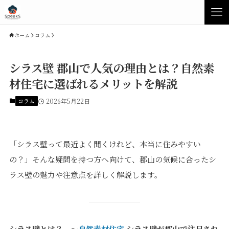
ホーム
コラム
シラス壁 郡山で人気の理由とは？自然素
材住宅に選ばれるメリットを解説
コラム
2026年5月22日
「シラス壁って最近よく聞くけれど、本当に住みやすい
の？」そんな疑問を持つ方へ向けて、郡山の気候に合ったシ
Concept
Product
ラス壁の魅力や注意点を詳しく解説します。
Speaksの家づくり
イベント・見学会
性能について
展示場・モデルハウス
素材について
商品ラインナップ
シラス壁とは？ ～
自然素材住宅
シラス壁が郡山で注目され