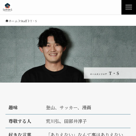
ホーム
Staff
T・S
Concept
Product
趣味
登山、サッカー、漫画
Speaksの家づくり
イベント・見学会
尊敬する人
荒川弘、田部井淳子
性能について
展示場・モデルハウス
素材について
商品ラインナップ
好きな言葉
「ありえない」なんて事はありえない