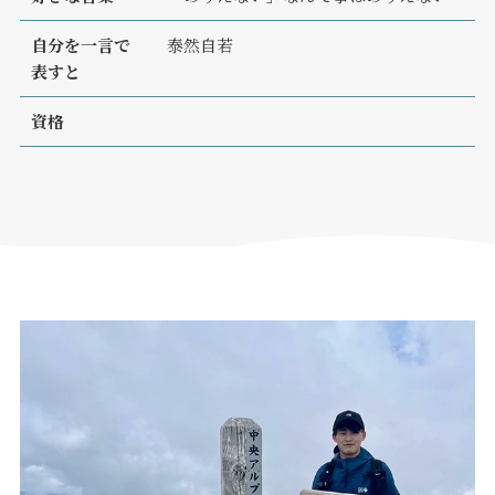
価格について
建築実例・お客様イン
タビュー
自分を一言で
泰然自若
価格・プラン
表すと
間取りプラン集
Topics
About
資格
お知らせ
会社概要
土地情報
企業理念・トップメッ
コラム
セージ
スタッフブログ
スタッフ紹介
吉田のブログ
Q&A
Other
Contact
リフォーム
来場予約
採用情報
カタログ請求
オーダー家具
ご紹介キャンペーン