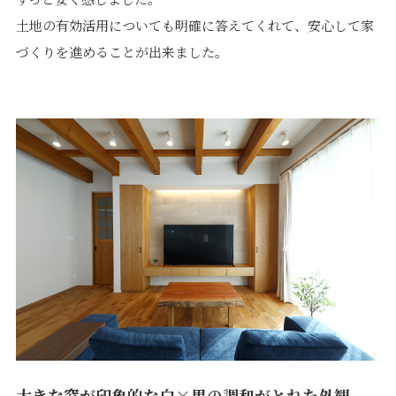
土地の有効活用についても明確に答えてくれて、安心して家
づくりを進めることが出来ました。
プライバシーポリシー
｜
サイトマップ
｜
トップページ
©speaks-test.
大きな窓が印象的な白×黒の調和がとれた外観