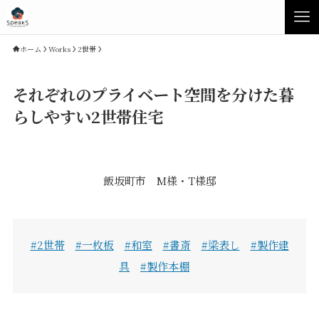
ホーム
Works
2世帯
それぞれのプライベート空間を分けた暮
らしやすい2世帯住宅
飯坂町市 M様・T様邸
Concept
Product
#2世帯
#一枚板
#和室
#書斎
#梁表し
#製作建
具
#製作本棚
Speaksの家づくり
イベント・見学会
性能について
展示場・モデルハウス
素材について
商品ラインナップ