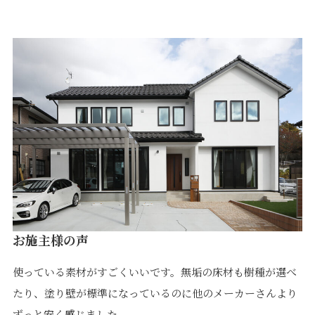
価格について
建築実例・お客様イン
タビュー
価格・プラン
間取りプラン集
Topics
About
お知らせ
会社概要
土地情報
企業理念・トップメッ
コラム
セージ
スタッフブログ
スタッフ紹介
吉田のブログ
Q&A
Other
Contact
お施主様の声
使っている素材がすごくいいです。無垢の床材も樹種が選べ
リフォーム
来場予約
採用情報
カタログ請求
たり、塗り壁が標準になっているのに他のメーカーさんより
オーダー家具
ご紹介キャンペーン
ずっと安く感じました。