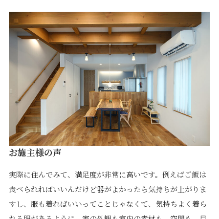
価格について
建築実例・お客様イン
タビュー
価格・プラン
間取りプラン集
Topics
About
お知らせ
会社概要
土地情報
企業理念・トップメッ
コラム
セージ
スタッフブログ
スタッフ紹介
吉田のブログ
Q&A
お施主様の声
Other
Contact
実際に住んでみて、満足度が非常に高いです。例えばご飯は
食べられればいいんだけど器がよかったら気持ちが上がりま
リフォーム
来場予約
採用情報
カタログ請求
すし、服も着ればいいってことじゃなくて、気持ちよく着ら
オーダー家具
ご紹介キャンペーン
れる服があるように、家の外観も室内の素材も、空間も、目