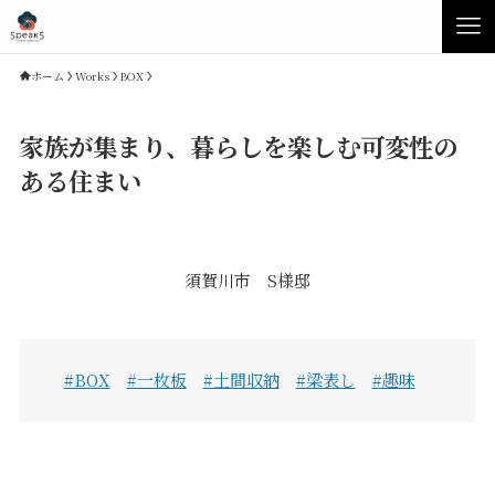
ホーム
Works
BOX
家族が集まり、暮らしを楽しむ可変性の
ある住まい
須賀川市 S様邸
Concept
Product
#BOX
#一枚板
#土間収納
#梁表し
#趣味
Speaksの家づくり
イベント・見学会
性能について
展示場・モデルハウス
素材について
商品ラインナップ