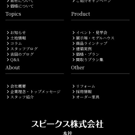
素材について
ご紹介キャンペーン
価格について
Topics
Product
お知らせ
イベント・見学会
土地情報
展示場・モデルハウス
コラム
商品ラインナップ
プライバシーポリシー
｜
サイトマップ
｜
トップページ
スタッフブログ
建築実例
©speaks-test.
吉田のブログ
価格・プラン
Q&A
間取りプラン集
About
Other
会社概要
リフォーム
企業理念・トップメッセージ
採用情報
スタッフ紹介
オーダー家具
本社