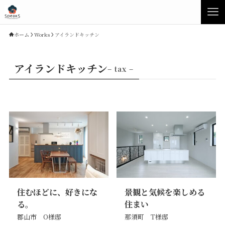
ホーム
Works
アイランドキッチン
アイランドキッチン
– tax –
Concept
Product
住むほどに、好きにな
景観と気候を楽しめる
Speaksの家づくり
イベント・見学会
る。
住まい
性能について
展示場・モデルハウス
郡山市 O様邸
那須町 T様邸
素材について
商品ラインナップ