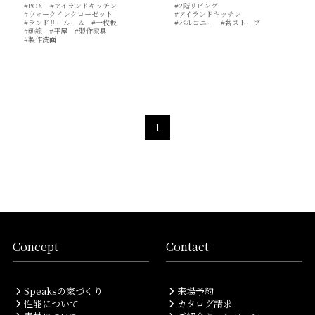
#BOX
#アイランドキッチン
#2階リビング
価格について
建築実例・お客様イン
#ウォークインクローゼット
#アイランドキッチン
#ランドリールーム
#一枚板
#バルコニー
#薪ストーブ
タビュー
#動線
#平屋
#製作家具
#製作洗面
価格・プラン
間取りプラン集
Topics
About
1
お知らせ
会社概要
土地情報
企業理念・トップメッ
コラム
セージ
スタッフブログ
スタッフ紹介
吉田のブログ
Q&A
Other
Contact
Concept
Contact
リフォーム
来場予約
Speaksの家づくり
来場予約
採用情報
カタログ請求
性能について
カタログ請求
オーダー家具
ご紹介キャンペーン