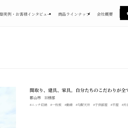
築実例・お客様インタビュー
商品ラインナップ
会社概要
間取り、建具、家具。自分たちのこだわりが全
郡山市 H様邸
#ニッチ収納
#一枚板
#動線
#勾配天井
#子供部屋
#平屋
#片