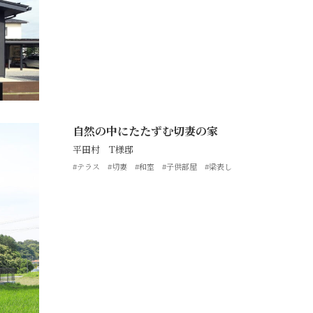
自然の中にたたずむ切妻の家
平田村 T様邸
#テラス
#切妻
#和室
#子供部屋
#梁表し