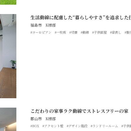
生活動線に配慮した“暮らしやすさ”を追求した
福島市 K様邸
#ヨーロピアン
#一枚板
#切妻
#動線
#子供部屋
#梁表し
#製
こだわりの家事ラク動線でストレスフリーの家
郡山市 K様邸
#BOX
#アクセント壁
#デザイン階段
#ランドリールーム
#子供