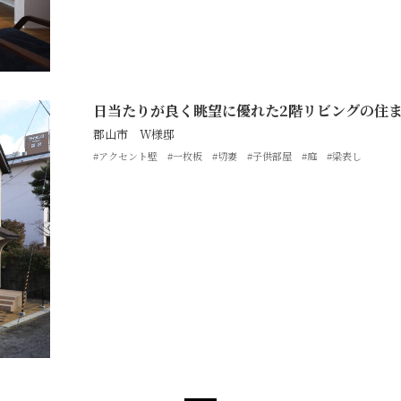
日当たりが良く眺望に優れた2階リビングの住
郡山市 W様邸
#アクセント壁
#一枚板
#切妻
#子供部屋
#庭
#梁表し