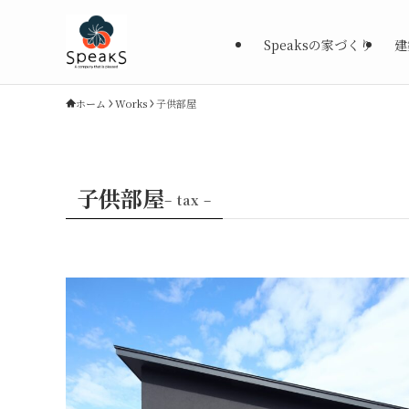
Speaksの家づくり
建
ホーム
Works
子供部屋
子供部屋
– tax –