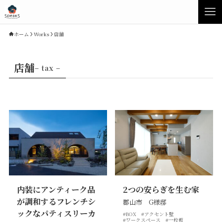
ホーム
Works
店舗
店舗
– tax –
Concept
Product
内装にアンティーク品
2つの安らぎを生む家
Speaksの家づくり
イベント・見学会
が調和するフレンチシ
郡山市 G様邸
性能について
展示場・モデルハウス
ックなパティスリーカ
#BOX
#アクセント壁
素材について
商品ラインナップ
#ワークスペース
#一枚板