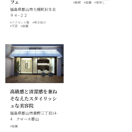
フェ
#動線
#店舗
#梁表し
価格について
建築実例・お客様イン
福島県郡山市大槻町針生北
タビュー
９４−２２
価格・プラン
#アクセント壁
#吹き抜け
間取りプラン集
#天窓
#店舗
Topics
About
お知らせ
会社概要
土地情報
企業理念・トップメッ
コラム
セージ
スタッフブログ
スタッフ紹介
吉田のブログ
Q&A
高級感と清潔感を兼ね
Other
Contact
そなえたスタイリッシ
ュな美容院
福島県郡山市桑野三丁目14-
リフォーム
来場予約
4 クローネ郡山
採用情報
カタログ請求
#店舗
オーダー家具
ご紹介キャンペーン