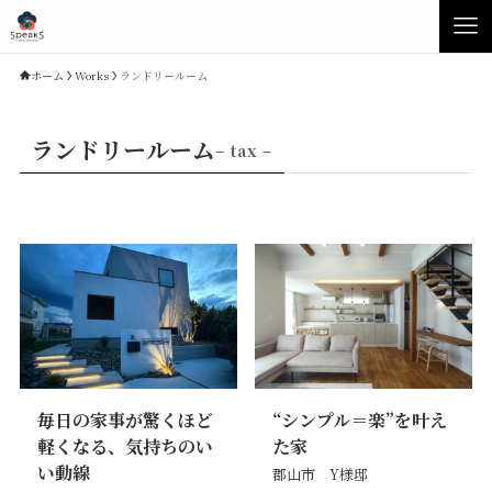
ホーム
Works
ランドリールーム
ランドリールーム
– tax –
Concept
Product
毎日の家事が驚くほど
“シンプル＝楽”を叶え
Speaksの家づくり
イベント・見学会
軽くなる、気持ちのい
た家
性能について
展示場・モデルハウス
い動線
郡山市 Y様邸
素材について
商品ラインナップ