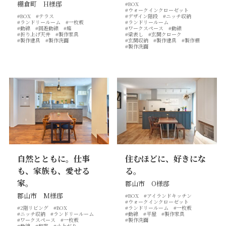
棚倉町 H様邸
#BOX
価格について
建築実例・お客様イン
#ウォークインクローゼット
#BOX
#テラス
#デザイン階段
#ニッチ収納
タビュー
#ランドリールーム
#一枚板
#ランドリールーム
#動線
#回遊動線
#庭
#ワークスペース
#動線
価格・プラン
#折り上げ天井
#製作家具
#梁表し
#玄関クローク
間取りプラン集
#製作建具
#製作洗面
#玄関収納
#製作建具
#製作棚
#製作洗面
Topics
About
お知らせ
会社概要
土地情報
企業理念・トップメッ
コラム
セージ
スタッフブログ
スタッフ紹介
吉田のブログ
Q&A
自然とともに。仕事
住むほどに、好きにな
Other
Contact
も、家族も、愛せる
る。
家。
郡山市 O様邸
郡山市 M様邸
#BOX
#アイランドキッチン
リフォーム
来場予約
#ウォークインクローゼット
#2階リビング
#BOX
#ランドリールーム
#一枚板
採用情報
カタログ請求
#ニッチ収納
#ランドリールーム
#動線
#平屋
#製作家具
オーダー家具
ご紹介キャンペーン
#ワークスペース
#一枚板
#製作洗面
#動線
#和室
#小上がり