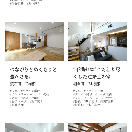
#製作家具
#製作建具
プライバシーポリシー
｜
サイトマップ
｜
トップページ
©speaks-test.
つながりとぬくもりと
“不満ゼロ”こだわり尽
豊かさを。
くした建築士の家
鏡石町 K様邸
棚倉町 M様邸
#BOX
#デザイン階段
#BOX
#アクセント壁
#ランドリールーム
#一枚板
#デザイン階段
#ニッチ収納
#切妻
#動線
#和室
#ランドリールーム
#一枚板
#薪ストーブ
#製作家具
#動線
#吹き抜け
#製作家具
#製作洗面
#製作棚
#製作洗面