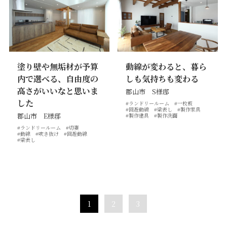
塗り壁や無垢材が予算
動線が変わると、暮ら
内で選べる、自由度の
しも気持ちも変わる
高さがいいなと思いま
郡山市 S様邸
した
#ランドリールーム
#一枚板
#回遊動線
#梁表し
#製作家具
郡山市 E様邸
#製作建具
#製作洗面
#ランドリールーム
#切妻
#動線
#吹き抜け
#回遊動線
#梁表し
1
2
3